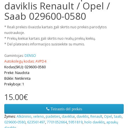
daviklis Renault / Opel /
Saab 029600-0580
* Reali prekės išvaizda kartais gali skirtis nuo prekės parodytos
nuotraukoje.
* Prekių kiekiai kartais gali skirtis nuo realių prekių kiekių.
* Dėl platesnės informacijos susisiekite su mumis.
Gamintojas:
DENSO
Autokolegų kodas: AVPD4
Kodas(SKU): 029600-0580
Prekė: Naudota
Būklė: Netikrinta
Prekyboje: 1
15.00€
Teirautis dėl prekės
Žymės:
Alkūninio
,
veleno
,
padėties
,
davikliai
,
daviklis
,
Renault
,
Opel
,
Saab
,
029600-0580
,
623561497
,
7701052664
,
5951819
,
holo daviklis
,
apsukų
daviklis