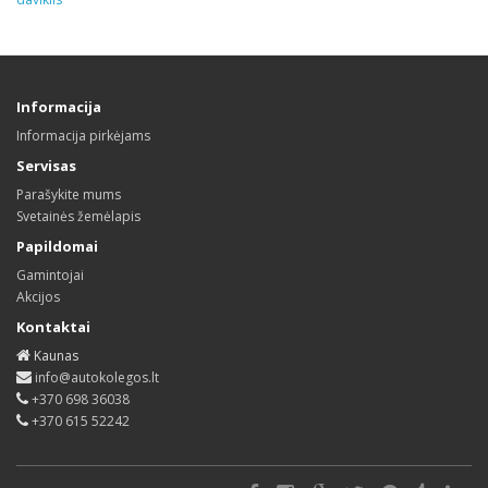
Informacija
Informacija pirkėjams
Servisas
Parašykite mums
Svetainės žemėlapis
Papildomai
Gamintojai
Akcijos
Kontaktai
Kaunas
info@autokolegos.lt
+370 698 36038
+370 615 52242