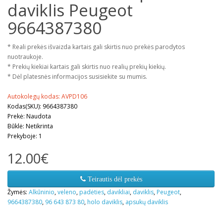
daviklis Peugeot
9664387380
* Reali prekės išvaizda kartais gali skirtis nuo prekės parodytos
nuotraukoje.
* Prekių kiekiai kartais gali skirtis nuo realių prekių kiekių.
* Dėl platesnės informacijos susisiekite su mumis.
Autokolegų kodas: AVPD106
Kodas(SKU): 9664387380
Prekė: Naudota
Būklė: Netikrinta
Prekyboje: 1
12.00€
Teirautis dėl prekės
Žymės:
Alkūninio
,
veleno
,
padėties
,
davikliai
,
daviklis
,
Peugeot
,
9664387380
,
96 643 873 80
,
holo daviklis
,
apsukų daviklis